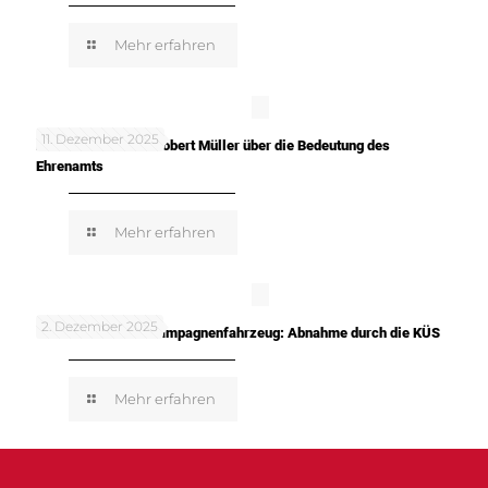
Mehr erfahren
11. Dezember 2025
In meinen Worten: Robert Müller über die Bedeutung des
Ehrenamts
Mehr erfahren
2. Dezember 2025
TUNE IT! SAFE! – Kampagnenfahrzeug: Abnahme durch die KÜS
Mehr erfahren