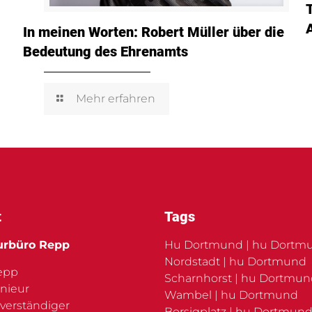
In meinen Worten: Robert Müller über die
Bedeutung des Ehrenamts
Mehr erfahren
t
Tags
urbüro Repp
Hu Dortmund | hu Dortm
Nordstadt | hu Dortmund
Repp
Scharnhorst | hu Dortmu
nieur
Wambel | hu Dortmund
verständiger
Borsigplatz | hu Dortmund