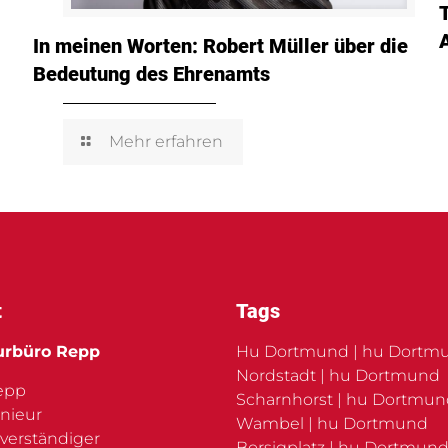
In meinen Worten: Robert Müller über die
Bedeutung des Ehrenamts
Mehr erfahren
t
Tags
urbüro Repp
Hu Dortmund | hu Dortm
Nordstadt | hu Dortmund
Repp
Scharnhorst | hu Dortmu
nieur
Wambel | hu Dortmund
verständiger
Borsigplatz | hu Dortmund