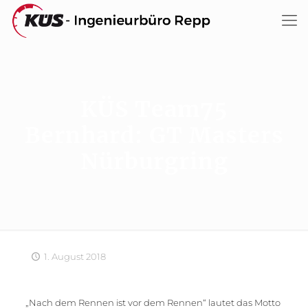
KÜS Team75
Bernhard: GT Masters
Nürburgring
1. August 2018
„Nach dem Rennen ist vor dem Rennen“ lautet das Motto