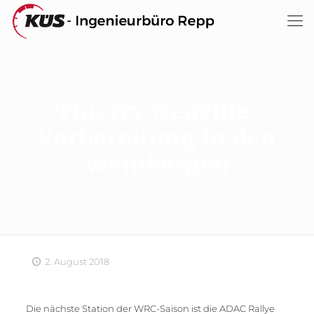
Thierry Neuville:
Vorbereitung in den
Weinbergen
2. August 2018
Die nächste Station der WRC-Saison ist die ADAC Rallye