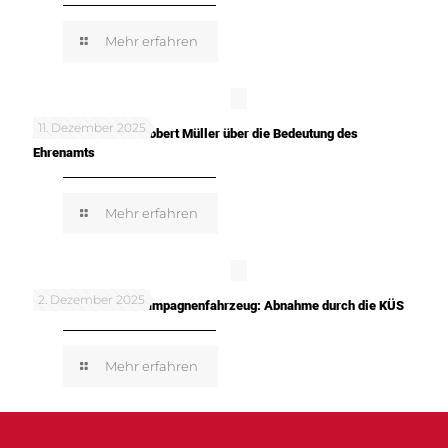
Mehr erfahren
11. Dezember 2025
In meinen Worten: Robert Müller über die Bedeutung des
Ehrenamts
Mehr erfahren
2. Dezember 2025
TUNE IT! SAFE! – Kampagnenfahrzeug: Abnahme durch die KÜS
Mehr erfahren