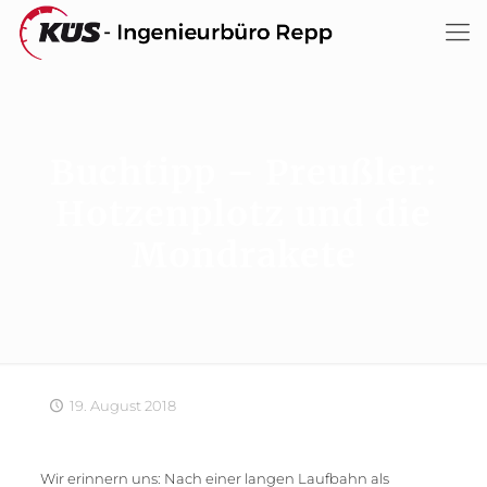
Buchtipp – Preußler:
Hotzenplotz und die
Mondrakete
19. August 2018
Wir erinnern uns: Nach einer langen Laufbahn als