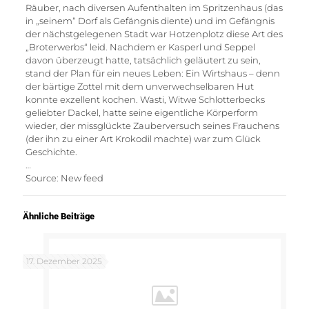
Räuber, nach diversen Aufenthalten im Spritzenhaus (das
in „seinem“ Dorf als Gefängnis diente) und im Gefängnis
der nächstgelegenen Stadt war Hotzenplotz diese Art des
„Broterwerbs“ leid. Nachdem er Kasperl und Seppel
davon überzeugt hatte, tatsächlich geläutert zu sein,
stand der Plan für ein neues Leben: Ein Wirtshaus – denn
der bärtige Zottel mit dem unverwechselbaren Hut
konnte exzellent kochen. Wasti, Witwe Schlotterbecks
geliebter Dackel, hatte seine eigentliche Körperform
wieder, der missglückte Zauberversuch seines Frauchens
(der ihn zu einer Art Krokodil machte) war zum Glück
Geschichte.
…
Source: New feed
Ähnliche Beiträge
17. Dezember 2025