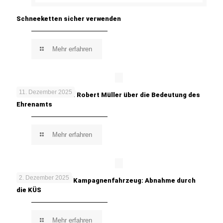
Schneeketten sicher verwenden
Mehr erfahren
11. Dezember 2025
In meinen Worten: Robert Müller über die Bedeutung des
Ehrenamts
Mehr erfahren
2. Dezember 2025
TUNE IT! SAFE! – Kampagnenfahrzeug: Abnahme durch
die KÜS
Mehr erfahren