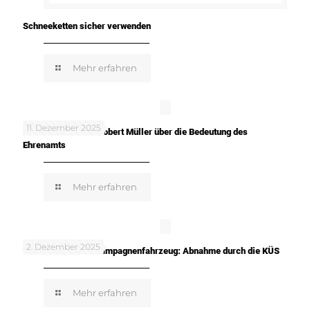
Schneeketten sicher verwenden
Mehr erfahren
11. Dezember 2025
In meinen Worten: Robert Müller über die Bedeutung des
Ehrenamts
Mehr erfahren
2. Dezember 2025
TUNE IT! SAFE! – Kampagnenfahrzeug: Abnahme durch die KÜS
Mehr erfahren