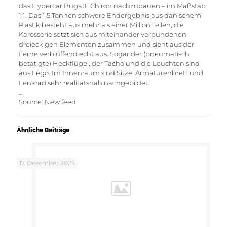
das Hypercar Bugatti Chiron nachzubauen – im Maßstab
1:1. Das 1,5 Tonnen schwere Endergebnis aus dänischem
Plastik besteht aus mehr als einer Million Teilen, die
Karosserie setzt sich aus miteinander verbundenen
dreieckigen Elementen zusammen und sieht aus der
Ferne verblüffend echt aus. Sogar der (pneumatisch
betätigte) Heckflügel, der Tacho und die Leuchten sind
aus Lego. Im Innenraum sind Sitze, Armaturenbrett und
Lenkrad sehr realitätsnah nachgebildet.
…
Source: New feed
Ähnliche Beiträge
17. Dezember 2025