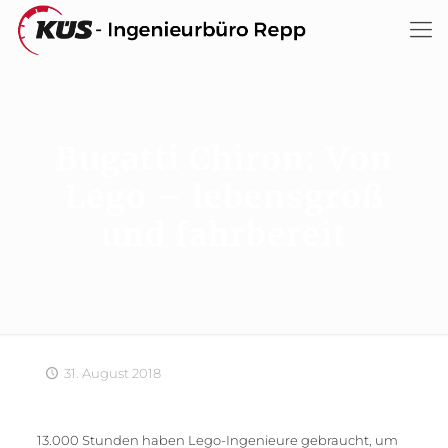
Bugatti Chiron: Von
Lego – lebensgroß
und fahrbereit
31. August 2018
13.000 Stunden haben Lego-Ingenieure gebraucht, um