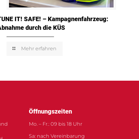
TUNE IT! SAFE! – Kampagnenfahrzeug:
Abnahme durch die KÜS
Mehr erfahren
Öffnungszeiten
und
Mo. – Fr.: 09 bis 18 Uhr
Sa: nach Vereinbarung
nd