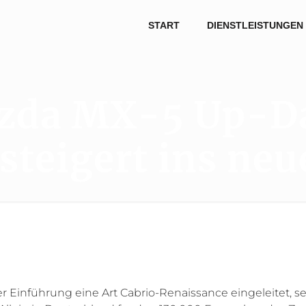
START
DIENSTLEISTUNGEN
zda MX-5 Up-Da
steigert ins neu
er Einführung eine Art Cabrio-Renaissance eingeleitet, s