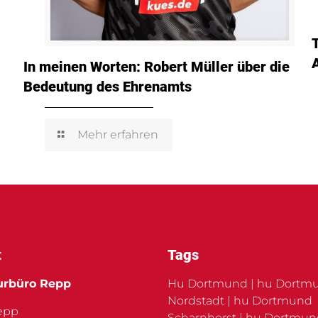
In meinen Worten: Robert Müller über die
Bedeutung des Ehrenamts
Mehr erfahren
t
Tags
urbüro Repp
Hu Dortmund | hu Dortm
Nordstadt | hu Dortmund
Repp
Scharnhorst | hu Dortmu