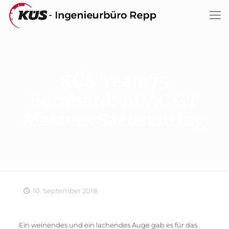
KÜS Team75
Bernhard: ADAC GT
Masters Sachsenring
10. September 2018
Ein weinendes und ein lachendes Auge gab es für das