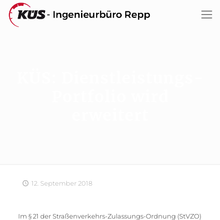
KÜS: Dienstleistungs-
Portfolio wird
erweitert
12. September 2018
Im § 21 der Straßenverkehrs-Zulassungs-Ordnung (StVZO)