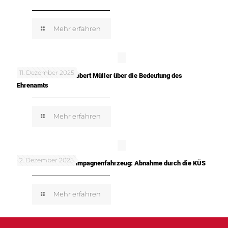
Mehr erfahren
11. Dezember 2025
In meinen Worten: Robert Müller über die Bedeutung des
Ehrenamts
Mehr erfahren
2. Dezember 2025
TUNE IT! SAFE! – Kampagnenfahrzeug: Abnahme durch die KÜS
Mehr erfahren