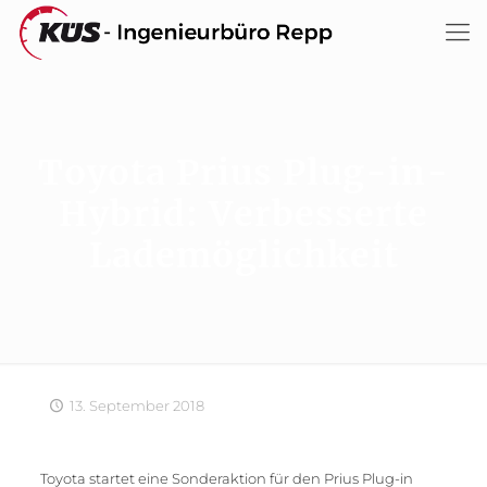
Toyota Prius Plug-in-
Hybrid: Verbesserte
Lademöglichkeit
13. September 2018
Toyota startet eine Sonderaktion für den Prius Plug-in