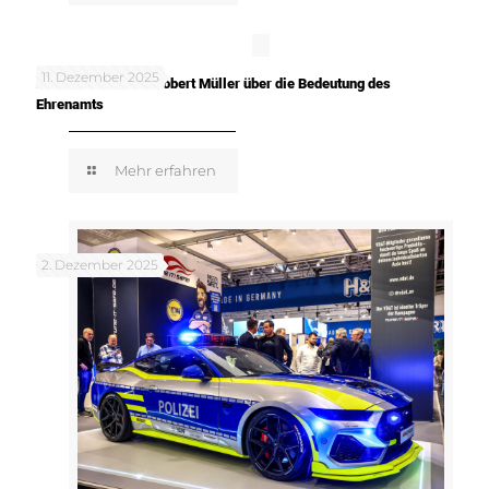
11. Dezember 2025
In meinen Worten: Robert Müller über die Bedeutung des
Ehrenamts
Mehr erfahren
2. Dezember 2025