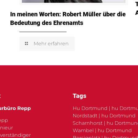
In meinen Worten: Robert Müller über die
Bedeutung des Ehrenamts
Mehr erfahren
t
Tags
urbüro Repp
Hu Dortmund | hu Dortm
Nordstadt | hu Dortmund
Repp
Scharnhorst | hu Dortmu
nieur
Wambel | hu Dortmund
verständiger
Borsigplatz | hu Dortmund