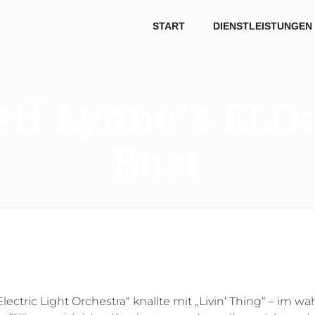
START
DIENSTLEISTUNGEN
eff Lynne's ELO
Bust
Electric Light Orchestra“ knallte mit „Livin‘ Thing“ – im 