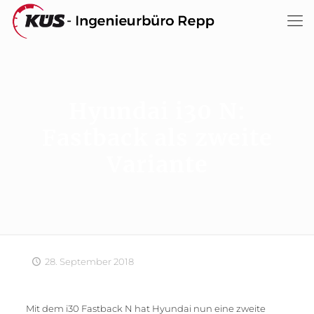
Hyundai i30 N:
Fastback als zweite
Variante
28. September 2018
Mit dem i30 Fastback N hat Hyundai nun eine zweite