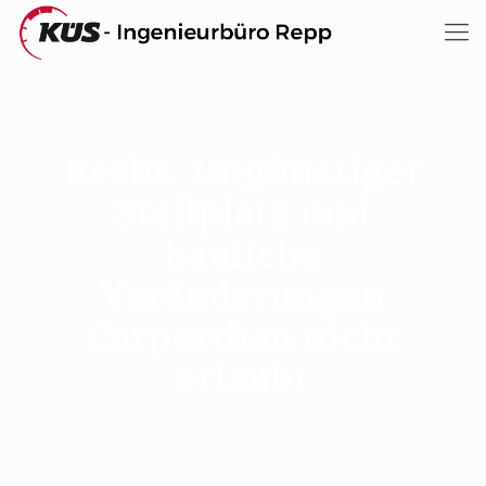
Recht: Ungünstiger
Stellplatz und
bauliche
Veränderungen
Carportbau nicht
erlaubt