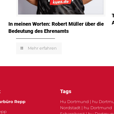
In meinen Worten: Robert Müller über die
Bedeutung des Ehrenamts
Mehr erfahren
t
Tags
urbüro Repp
Hu Dortmund | hu Dortm
Nordstadt | hu Dortmund
Repp
Scharnhorst | hu Dortmu