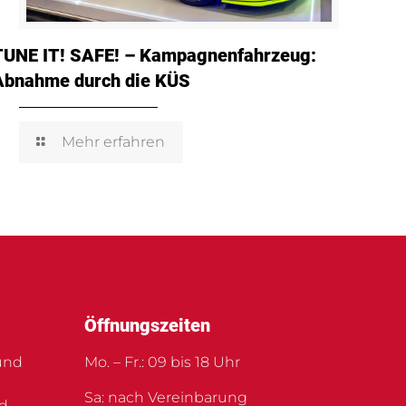
TUNE IT! SAFE! – Kampagnenfahrzeug:
Abnahme durch die KÜS
Mehr erfahren
Öffnungszeiten
und
Mo. – Fr.: 09 bis 18 Uhr
Sa: nach Vereinbarung
nd