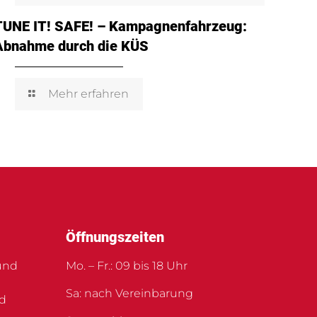
TUNE IT! SAFE! – Kampagnenfahrzeug:
Abnahme durch die KÜS
Mehr erfahren
Öffnungszeiten
und
Mo. – Fr.: 09 bis 18 Uhr
Sa: nach Vereinbarung
nd