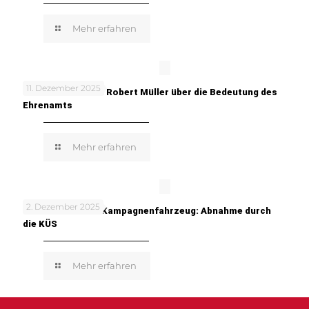
Mehr erfahren
11. Dezember 2025
In meinen Worten: Robert Müller über die Bedeutung des
Ehrenamts
Mehr erfahren
2. Dezember 2025
TUNE IT! SAFE! – Kampagnenfahrzeug: Abnahme durch
die KÜS
Mehr erfahren