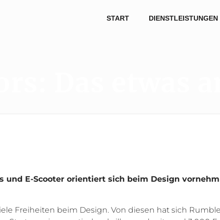
START
DIENSTLEISTUNGEN
rs: Das etwas a
 und E-Scooter orientiert sich beim Design vornehml
viele Freiheiten beim Design. Von diesen hat sich Rumb