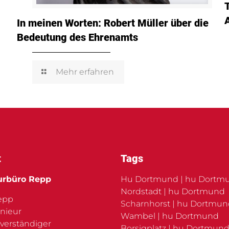
In meinen Worten: Robert Müller über die
Bedeutung des Ehrenamts
Mehr erfahren
t
Tags
urbüro Repp
Hu Dortmund | hu Dortm
Nordstadt | hu Dortmund
Repp
Scharnhorst | hu Dortmu
nieur
Wambel | hu Dortmund
verständiger
Borsigplatz | hu Dortmund