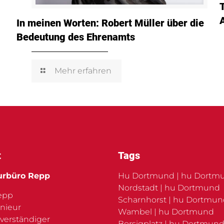
In meinen Worten: Robert Müller über die
Bedeutung des Ehrenamts
Mehr erfahren
t
Tags
urbüro Repp
Hu Dortmund | hu Dortm
Nordstadt | hu Dortmund
Repp
Scharnhorst | hu Dortmu
nieur
Wambel | hu Dortmund
verständiger
Borsigplatz | hu Dortmund