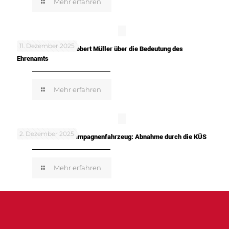
Mehr erfahren
11. Dezember 2025
In meinen Worten: Robert Müller über die Bedeutung des
Ehrenamts
Mehr erfahren
2. Dezember 2025
TUNE IT! SAFE! – Kampagnenfahrzeug: Abnahme durch die KÜS
Mehr erfahren