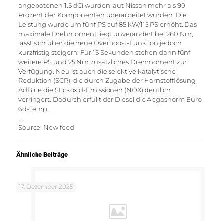
angebotenen 1.5 dCi wurden laut Nissan mehr als 90
Prozent der Komponenten überarbeitet wurden. Die
Leistung wurde um fünf PS auf 85 kW/115 PS erhöht. Das
maximale Drehmoment liegt unverändert bei 260 Nm,
lässt sich über die neue Overboost-Funktion jedoch
kurzfristig steigern: Für 15 Sekunden stehen dann fünf
weitere PS und 25 Nm zusätzliches Drehmoment zur
Verfügung. Neu ist auch die selektive katalytische
Reduktion (SCR), die durch Zugabe der Harnstofflösung
AdBlue die Stickoxid-Emissionen (NOX) deutlich
verringert. Dadurch erfüllt der Diesel die Abgasnorm Euro
6d-Temp.
…
Source: New feed
Ähnliche Beiträge
17. Dezember 2025